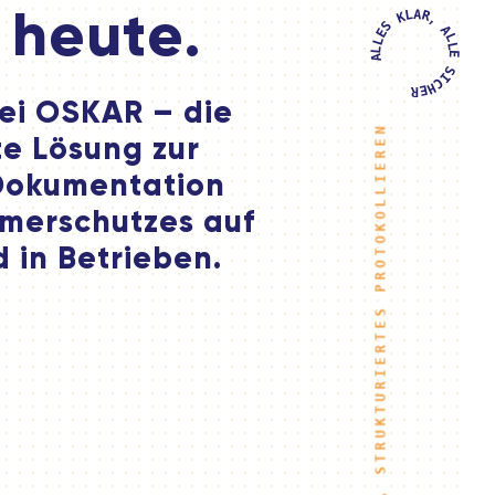
A
L
R
 heute.
K
,
S
A
E
L
L
L
L
E
A
S
I
C
H
E
R
ei OSKAR – die
LÜCKENLOSES, STRUKTURIERTES PROTOKOLLIEREN
te Lösung zur
Dokumentation
merschutzes auf
 in Betrieben.