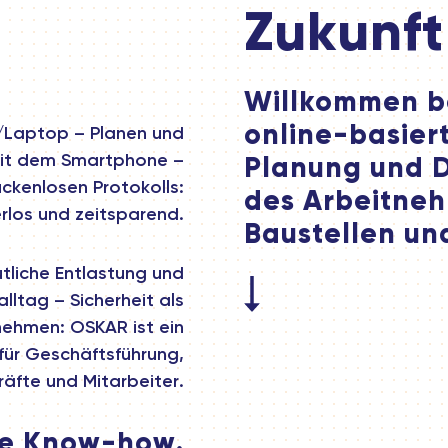
Zukunft
Willkommen b
online-basier
/Laptop – Planen und
it dem Smartphone –
Planung und 
ückenlosen Protokolls:
des Arbeitneh
rlos und zeitsparend.
Baustellen und
utliche Entlastung und
alltag – Sicherheit als
nehmen: OSKAR ist ein
 für Geschäftsführung,
räfte und Mitarbeiter.
re Know-how.