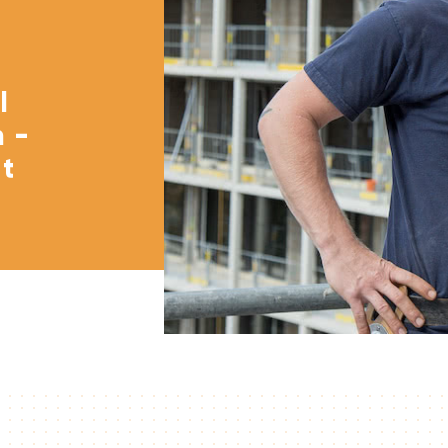
l
 -
ät