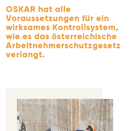
OSKAR hat alle
Voraussetzungen für ein
wirksames Kontrollsystem,
wie es das österreichische
Arbeit­nehmer­schutzgesetz
verlangt.