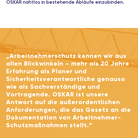
OSKAR nahtlos in bestehende Abläufe einzubinden.
„Arbeitnehmerschutz kennen wir aus
allen Blickwinkeln – mehr als 20 Jahre
Erfahrung als Planer und
Sicherheitsverantwortliche genauso
wie als Sachverständige und
Vortragende. OSKAR ist unsere
Antwort auf die außerordentlichen
Anforderungen, die das Gesetz an die
Dokumentation von Arbeitnehmer-
Schutzmaßnahmen stellt.“